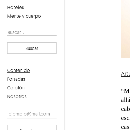
Hoteles
Mente y cuerpo
Buscar
contenido
Art
portadas
Colofón
“M
Nosotros
all
cab
esc
cas