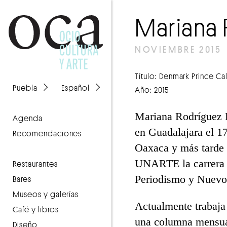
Marian
NOVIEMBRE 2015
Título:
Denmark Prince Ca
Puebla
Español
Año: 2015
Mariana Rodríguez 
agenda
en Guadalajara el 1
recomendaciones
Oaxaca y más tarde 
UNARTE la carrera e
Restaurantes
Periodismo y Nuevos
Bares
Museos y galerías
Actualmente trabaja
Café y libros
una columna mensual
Diseño