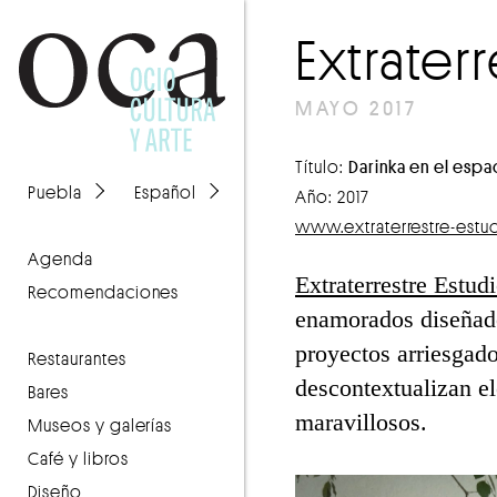
Extrater
MAYO 2017
Título:
Darinka en el espa
Puebla
Español
Año: 2017
www.extraterrestre-estu
agenda
Extraterrestre Estud
recomendaciones
enamorados diseñado
proyectos arriesgado
Restaurantes
descontextualizan e
Bares
maravillosos.
Museos y galerías
Café y libros
Diseño