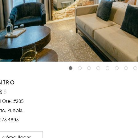
NTRO
$
$
11 Ote. #205,
ro, Puebla.
973 4893
Cómo llegar